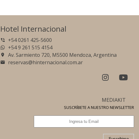
Hotel Internacional
+54 0261 425-5600
+54 9 261 515 4154
Av. Sarmiento 720, M5500 Mendoza, Argentina
reservas@hinternacional.com.ar
MEDIAKIT
SUSCRÍBETE A NUESTRO NEWSLETTER
Suscribirse