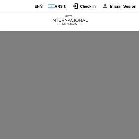
Iniciar Sesión
EN
ARS $
Check In