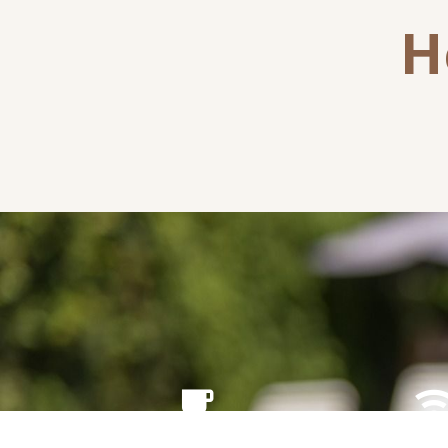
H
Desayuno Continental
Wi-Fi gr