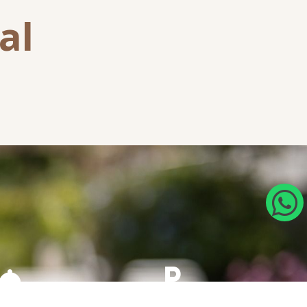
al
ción 24 hs
Estacionamiento