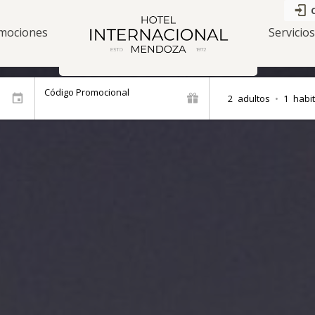
mociones
Servicio
Código Promocional
2
adultos
•
1
habi